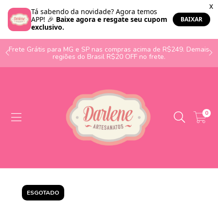
o
Frete Grátis para MG e SP nas compras acima de R$249. Demais
regiões do Brasil R$20 OFF no frete.
0
ESGOTADO