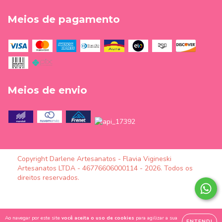
Meios de pagamento
Meios de envio
Copyright Darlene Artesanatos - Flavia Vigineski
Artesanatos LTDA - 46776606000114 - 2026. Todos os
direitos reservados.
Ao navegar por este site
você aceita o uso de cookies
para agilizar a sua
ENTENDI