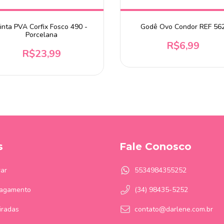
inta PVA Corfix Fosco 490 -
Godê Ovo Condor REF 56
Porcelana
R$6,99
R$23,99
s
Fale Conosco
ar
5534984355252
Pagamento
(34) 98435-5252
iradas
contato@darlene.com.br