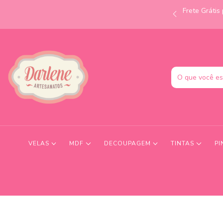
Frete Gráti
às 12h e receba no mesmo dia! Consulte condições.
VELAS
MDF
DECOUPAGEM
TINTAS
PI