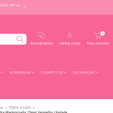
 R$20 OFF no
É de Uberlândia-MG? Faça seu pedido até às 12h e
0
Atendimento
Minha conta
Meu carrinho
S
SCRAPBOOK
COSMÉTICOS
DECORAÇÃO
cio
>
TODA A LOJA
>
dra Marmorizada 15mm Vermelho Unidade