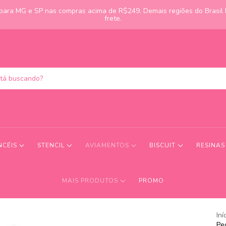
s para MG e SP nas compras acima de R$249. Demais regiões do Brasil
frete.
NCÉIS
STENCIL
AVIAMENTOS
BISCUIT
RESINA
MAIS PRODUTOS
PROMO
Iní
Pe