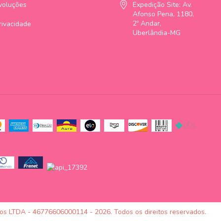
voluções
Expedição Site: Av.
Afonso Pena, 1180,
2º Andar,
Privacidade
Uberlândia-MG
tos LTDA - 46776606000114 - 2026. Todos os direitos reservados.