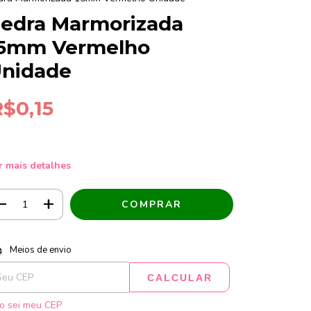
edra Marmorizada
5mm Vermelho
nidade
R$0,15
r mais detalhes
tregas para o CEP:
ALTERAR CEP
Meios de envio
CALCULAR
o sei meu CEP