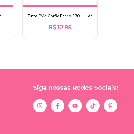
2
Tinta PVA Corfix Fosco 330 - Lilás
Batedor de
R$12,99
Siga nossas Redes Sociais!