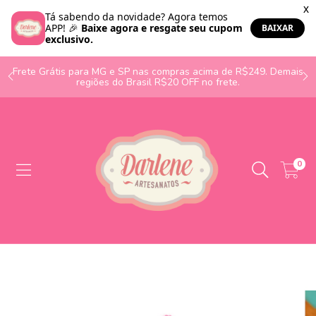
o
Frete Grátis para MG e SP nas compras acima de R$249. Demais
regiões do Brasil R$20 OFF no frete.
0