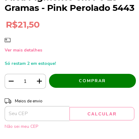
Gramas - Pink Perolado 5443
R$21,50
Ver mais detalhes
Só restam
2
em estoque!
Entregas para o CEP:
ALTERAR CEP
Meios de envio
CALCULAR
Não sei meu CEP