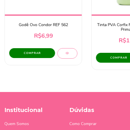
Godê Ovo Condor REF 562
Tinta PVA Corfix 
Prim
R$6,99
R$1
COMPRAR
Institucional
Dúvidas
Quem Somos
Como Comprar