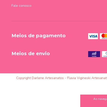
Fale conosco
Meios de pagamento
Meios de envio
Copyright Darlene Artesanatos - Flavia Vigineski Artesana
Ao navega