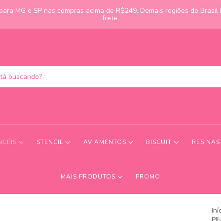
s para MG e SP nas compras acima de R$249. Demais regiões do Brasil
frete.
NCÉIS
STENCIL
AVIAMENTOS
BISCUIT
RESINA
MAIS PRODUTOS
PROMO
Iní
PI