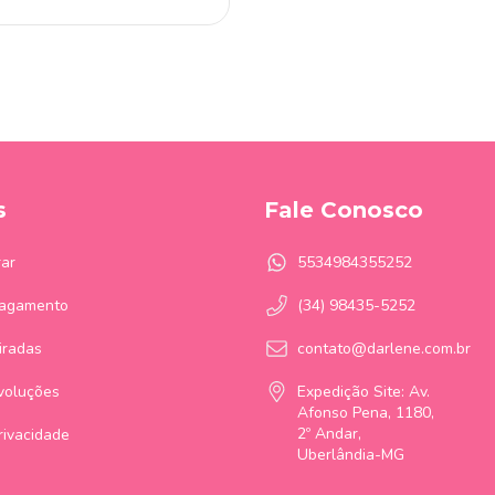
s
Fale Conosco
ar
5534984355252
Pagamento
(34) 98435-5252
iradas
contato@darlene.com.br
voluções
Expedição Site: Av.
Afonso Pena, 1180,
2º Andar,
Privacidade
Uberlândia-MG