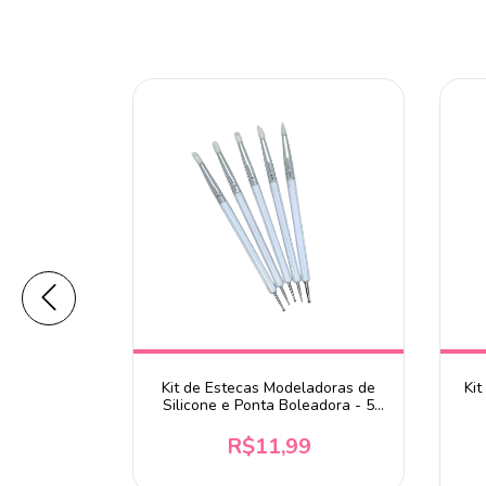
dor REF 101
Kit de Estecas Modeladoras de
Kit
Silicone e Ponta Boleadora - 5
Peças
0
R$11,99