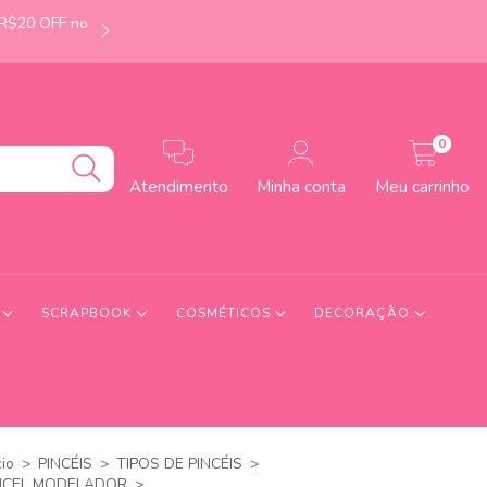
 R$20 OFF no
É de Uberlândia-MG? Faça seu pedido até às 12h e
0
Atendimento
Minha conta
Meu carrinho
S
SCRAPBOOK
COSMÉTICOS
DECORAÇÃO
cio
>
PINCÉIS
>
TIPOS DE PINCÉIS
>
NCEL MODELADOR
>