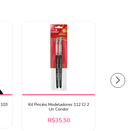
ESGOTADO
 103
Kit Pincéis Modeladores 112 C/ 2
Pincel Con
Un Condor
R$35,50