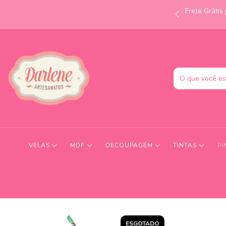
Frete Gráti
às 12h e receba no mesmo dia! Consulte condições.
VELAS
MDF
DECOUPAGEM
TINTAS
PI
ESGOTADO