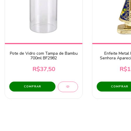
Pote de Vidro com Tampa de Bambu
Enfeite Metal
700ml BF2982
Senhora Aparec
Azul Com Ban
R$37,50
R$1