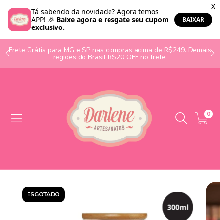
o
Frete Grátis para MG e SP nas compras acima de R$249. Demais
regiões do Brasil R$20 OFF no frete.
0
ESGOTADO