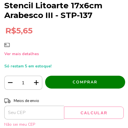
Stencil Litoarte 17x6cm
Arabesco III - STP-137
R$5,65
Ver mais detalhes
Só restam
5
em estoque!
Entregas para o CEP:
ALTERAR CEP
Meios de envio
CALCULAR
Não sei meu CEP