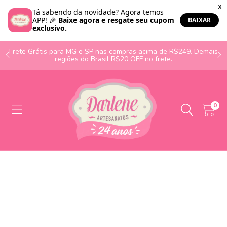
o
Frete Grátis para MG e SP nas compras acima de R$249. Demais
regiões do Brasil R$20 OFF no frete.
0