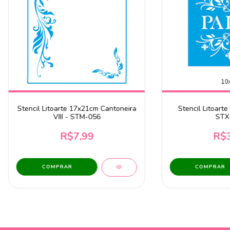
Stencil Litoarte 17x21cm Cantoneira
Stencil Litoarte
VIII - STM-056
STX
R$7,99
R$3