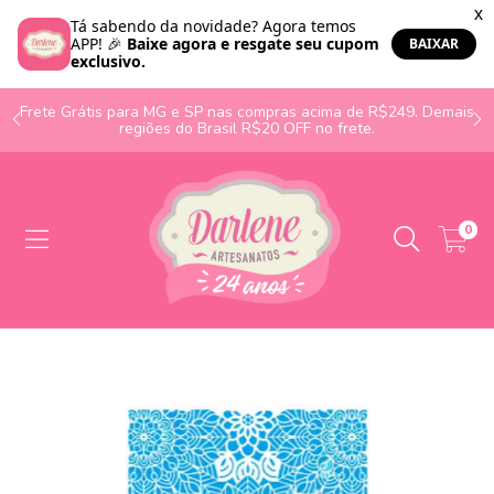
o
Frete Grátis para MG e SP nas compras acima de R$249. Demais
regiões do Brasil R$20 OFF no frete.
0