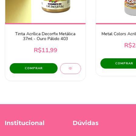
Tinta Acrílica Decorfix Metálica
Metal Colors Acri
37ml - Ouro Pálido 403
R$2
R$11,99
COMPRAR
Institucional
Dúvidas