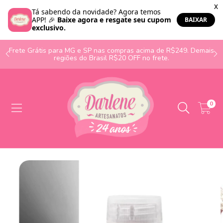
o
Frete Grátis para MG e SP nas compras acima de R$249. Demais
regiões do Brasil R$20 OFF no frete.
0