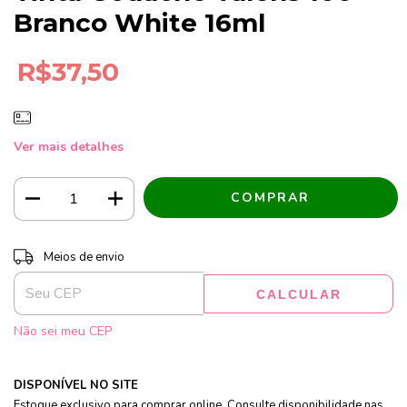
Branco White 16ml
R$37,50
Ver mais detalhes
Entregas para o CEP:
ALTERAR CEP
Meios de envio
CALCULAR
Não sei meu CEP
DISPONÍVEL NO SITE
Estoque exclusivo para comprar online. Consulte disponibilidade nas