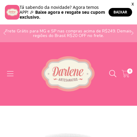
o
Frete Grátis para MG e SP nas compras acima de R$249. Demais
regiões do Brasil R$20 OFF no frete.
0