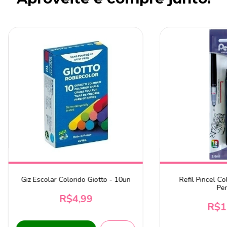
Giz Escolar Colorido Giotto - 10un
Refil Pincel Co
Pen
R$4,99
R$1