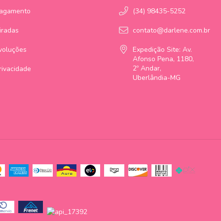
Pagamento
(34) 98435-5252
iradas
contato@darlene.com.br
voluções
Expedição Site: Av.
Afonso Pena, 1180,
2º Andar,
Privacidade
Uberlândia-MG