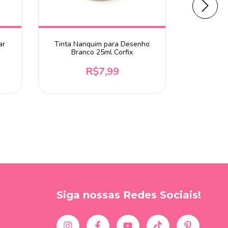
ar
Tinta Nanquim para Desenho
Tinta Na
Branco 25ml Corfix
R$7,99
Avis
Siga nossas Redes Sociais!