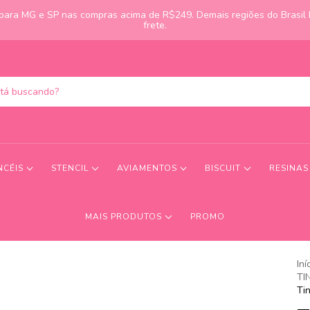
s para MG e SP nas compras acima de R$249. Demais regiões do Brasil
frete.
NCÉIS
STENCIL
AVIAMENTOS
BISCUIT
RESINA
MAIS PRODUTOS
PROMO
Iní
TI
Ti