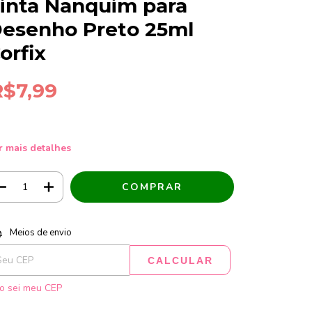
inta Nanquim para
esenho Preto 25ml
orfix
R$7,99
r mais detalhes
tregas para o CEP:
ALTERAR CEP
Meios de envio
CALCULAR
o sei meu CEP