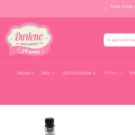
Frete Gráti
às 12h e receba no mesmo dia! Consulte condições.
VELAS
MDF
DECOUPAGEM
TINTAS
PI