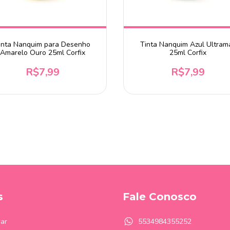
inta Nanquim para Desenho
Tinta Nanquim Azul Ultram
Amarelo Ouro 25ml Corfix
25ml Corfix
R$7,99
R$7,99
s
Fale Conosco
ar
5534984355252