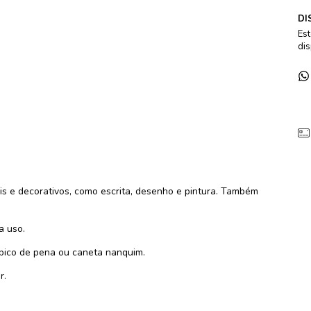
DI
Est
dis
ais e decorativos, como escrita, desenho e pintura. Também
a uso.
 bico de pena ou caneta nanquim.
r.