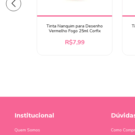
520 Preto
Tinta Nanquim para Desenho
T
Vermelho Fogo 25ml Corfix
R$7,99
 chegar!
Institucional
Dúvida
Quem Somos
Como Compr