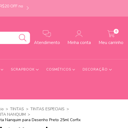
 R$20 OFF no
É de Uberlândia-MG? Faça seu pedido até às 12h e
0
Atendimento
Minha conta
Meu carrinho
S
SCRAPBOOK
COSMÉTICOS
DECORAÇÃO
cio
>
TINTAS
>
TINTAS ESPECIAIS
>
NTA NANQUIM
>
nta Nanquim para Desenho Preto 25ml Corfix