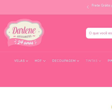
Frete Gráti
às 12h e receba no mesmo dia! Consulte condições.
VELAS
MDF
DECOUPAGEM
TINTAS
PI