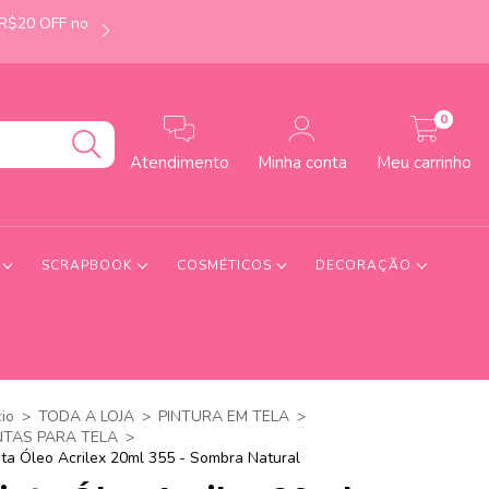
 R$20 OFF no
É de Uberlândia-MG? Faça seu pedido até às 12h e
0
Atendimento
Minha conta
Meu carrinho
S
SCRAPBOOK
COSMÉTICOS
DECORAÇÃO
cio
>
TODA A LOJA
>
PINTURA EM TELA
>
NTAS PARA TELA
>
nta Óleo Acrilex 20ml 355 - Sombra Natural