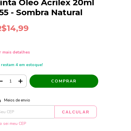
inta Óleo Acrilex 20ml
55 - Sombra Natural
R$14,99
r mais detalhes
 restam
4
em estoque!
tregas para o CEP:
ALTERAR CEP
Meios de envio
CALCULAR
o sei meu CEP