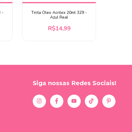
 -
Tinta Óleo Acrilex 20ml 329 -
Acrylic 
Azul Real
Amarelo
R$14,99
Siga nossas Redes Sociais!