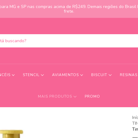
s para MG e SP nas compras acima de R$249. Demais regiões do Brasil
frete.
NCÉIS
STENCIL
AVIAMENTOS
BISCUIT
RESINA
MAIS PRODUTOS
PROMO
Iní
TI
Ti