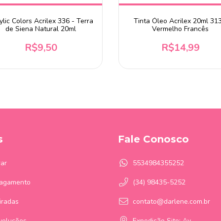
ylic Colors Acrilex 336 - Terra
Tinta Óleo Acrilex 20ml 313
de Siena Natural 20ml
Vermelho Francês
R$9,50
R$14,99
s
Fale Conosco
ar
5534984355252
Pagamento
(34) 98435-5252
iradas
contato@darlene.com.br
voluções
Expedição Site: Av.