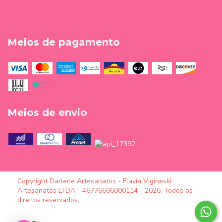
Meios de pagamento
Meios de envio
Copyright Darlene Artesanatos - Flavia Vigineski
Artesanatos LTDA - 46776606000114 - 2026. Todos os
direitos reservados.