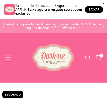
o
Frete Grátis para MG e SP nas compras acima de R$249. Demais
regiões do Brasil R$20 OFF no frete.
0
ESGOTADO