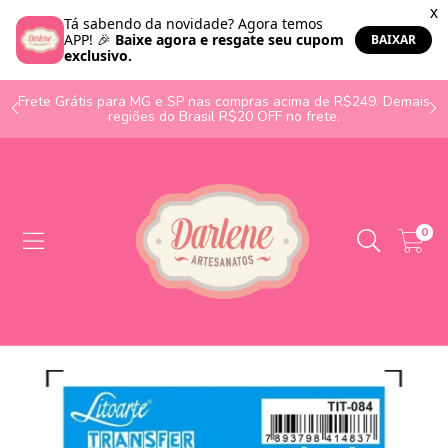
o
Frete Grátis para MG e SP nas compras acima de R$249. Demais
regiões do Brasil R$20 OFF no frete.
0