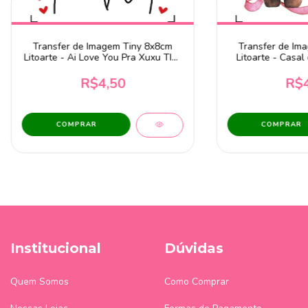
Transfer de Imagem Tiny 8x8cm
Transfer de Im
Litoarte - Ai Love You Pra Xuxu TIT-
Litoarte - Casal
065
0
R$4,50
R$4
Institucional
Dúvidas
Quem Somos
Como Comprar