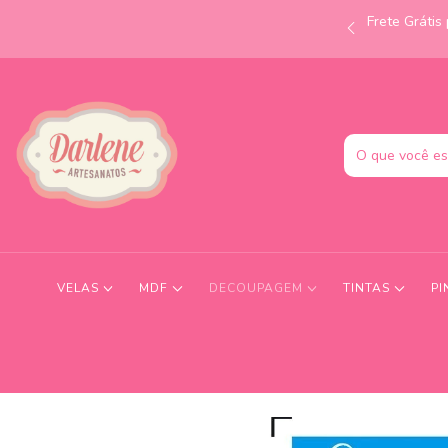
Frete Gráti
às 12h e receba no mesmo dia! Consulte condições.
VELAS
MDF
DECOUPAGEM
TINTAS
PI