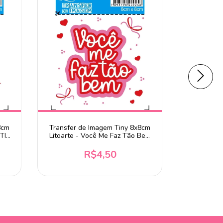
8cm
Transfer de Imagem Tiny 8x8cm
Transfer 
TIT-
Litoarte - Você Me Faz Tão Bem
Litoarte - 
TIT-064
R$4,50