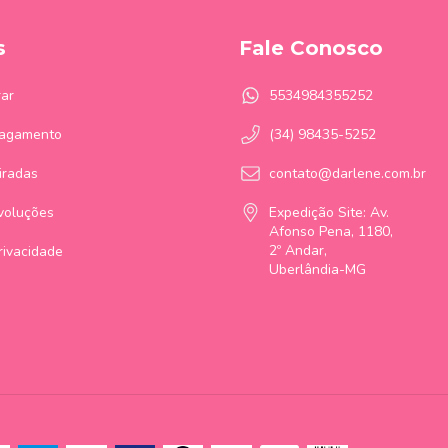
s
Fale Conosco
ar
5534984355252
Pagamento
(34) 98435-5252
iradas
contato@darlene.com.br
voluções
Expedição Site: Av.
Afonso Pena, 1180,
2º Andar,
Privacidade
Uberlândia-MG