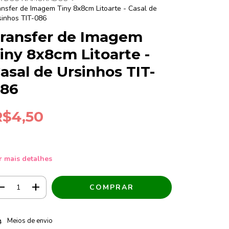
ansfer de Imagem Tiny 8x8cm Litoarte - Casal de
sinhos TIT-086
ransfer de Imagem
iny 8x8cm Litoarte -
asal de Ursinhos TIT-
86
R$4,50
r mais detalhes
tregas para o CEP:
ALTERAR CEP
Meios de envio