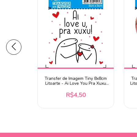
Tiny 8x8cm
Transfer de Imagem Tiny 8x8cm
Tr
ho TIT-004
Litoarte - Ai Love You Pra Xuxu
Lit
TIT-065
R$4,50