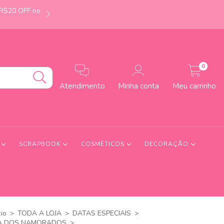
 R$20 OFF no
É de Uberlândia-MG? Faça seu pedido até às 12h e
0
Atendimento
Minha conta
Meu carrinho
S
SCRAPBOOK
COSMÉTICOS
DECORAÇÃO
cio
>
TODA A LOJA
>
DATAS ESPECIAIS
>
A DOS NAMORADOS
>