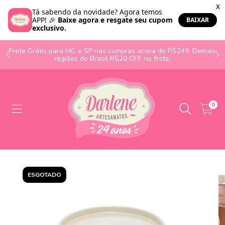
o
Frete Grátis para MG e SP nas compras acima de R$249. Demais
regiões do Brasil R$20 OFF no frete.
0
ESGOTADO