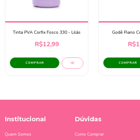
Tinta PVA Corfix Fosco 330 - Lilás
Godê Piano C
R$12,99
R$1
COMPRAR
Institucional
Dúvidas
Quem Somos
Como Comprar