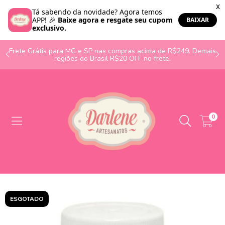
o
Frete Grátis para MG e SP nas compras acima de R$249. Demais
regiões do Brasil R$20 OFF no frete.
0
ESGOTADO