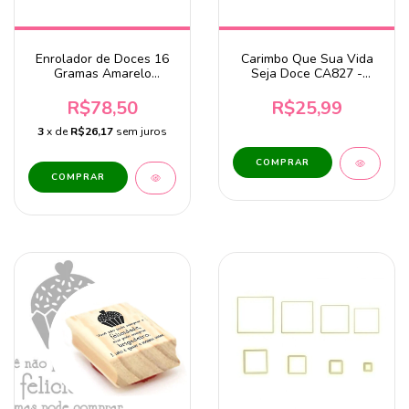
Enrolador de Doces 16
Carimbo Que Sua Vida
Gramas Amarelo
Seja Doce CA827 -
BlueStar
4x3,9cm
R$78,50
R$25,99
3
x de
R$26,17
sem juros