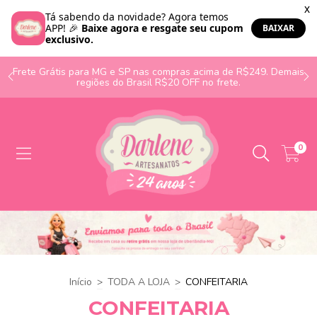
o
Frete Grátis para MG e SP nas compras acima de R$249. Demais
regiões do Brasil R$20 OFF no frete.
0
Início
>
TODA A LOJA
>
CONFEITARIA
CONFEITARIA