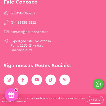
Fale Conosco
5534984355252
(34) 98435-5252
contato@darlene.com.br
Expedição Site: Av. Afonso
Pena, 1180, 2º Andar,
Uberlândia-MG
Siga nossas Redes Sociais!
4
Ao navegar por este site
você aceita o uso de cookies
para agilizar a sua
ENTENDI
experiência de compra.