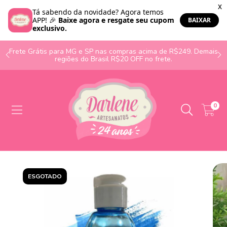
o
Frete Grátis para MG e SP nas compras acima de R$249. Demais
regiões do Brasil R$20 OFF no frete.
0
ESGOTADO