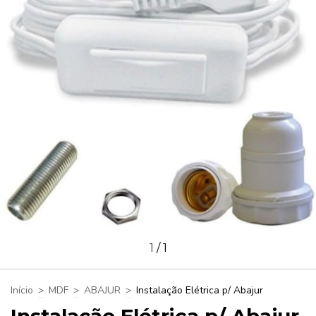
1
/
1
Início
>
MDF
>
ABAJUR
>
Instalação Elétrica p/ Abajur
Instalação Elétrica p/ Abajur