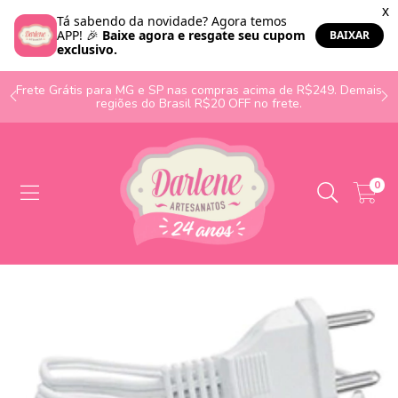
o
Frete Grátis para MG e SP nas compras acima de R$249. Demais
regiões do Brasil R$20 OFF no frete.
0