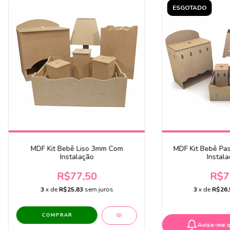
ESGOTADO
MDF Kit Bebê Liso 3mm Com
MDF Kit Bebê Pa
Instalação
Instal
R$77,50
R$7
3
x de
R$25,83
sem juros
3
x de
R$26,
Avise-me 