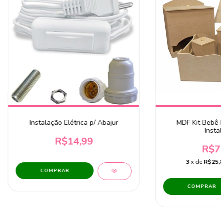
Instalação Elétrica p/ Abajur
MDF Kit Bebê
Insta
R$14,99
R$7
3
x de
R$25,