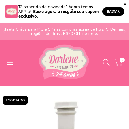
o
Frete Grátis para MG e SP nas compras acima de R$249. Demais
regiões do Brasil R$20 OFF no frete.
0
ESGOTADO