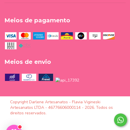
Meios de pagamento
Meios de envio
Copyright Darlene Artesanatos - Flavia Vigineski
Artesanatos LTDA - 46776606000114 - 2026. Todos os
direitos reservados.
4